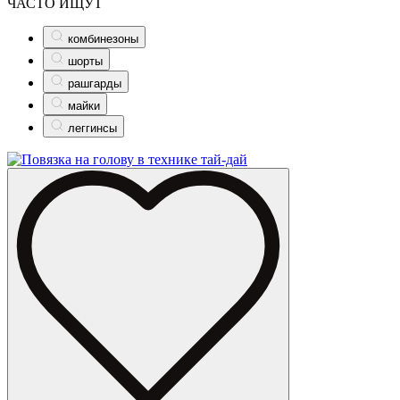
ЧАСТО ИЩУТ
комбинезоны
шорты
рашгарды
майки
леггинсы