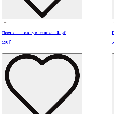
Повязка на голову в технике тай-дай
П
590 ₽
5