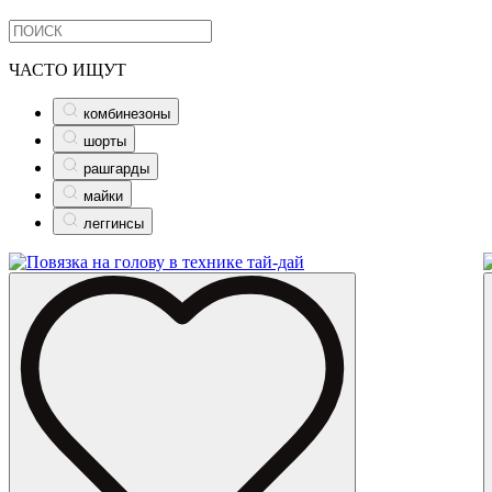
ЧАСТО ИЩУТ
комбинезоны
шорты
рашгарды
майки
леггинсы