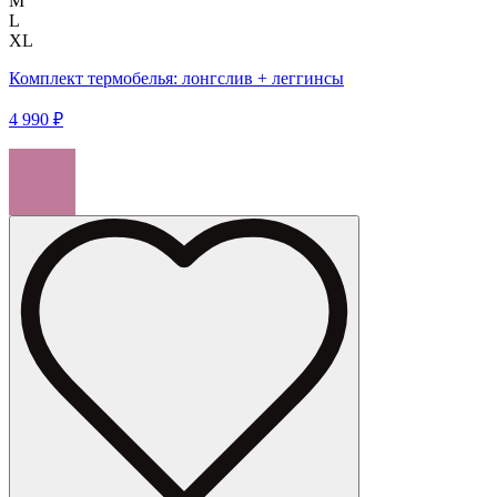
M
L
XL
Комплект термобелья: лонгслив + леггинсы
4 990 ₽