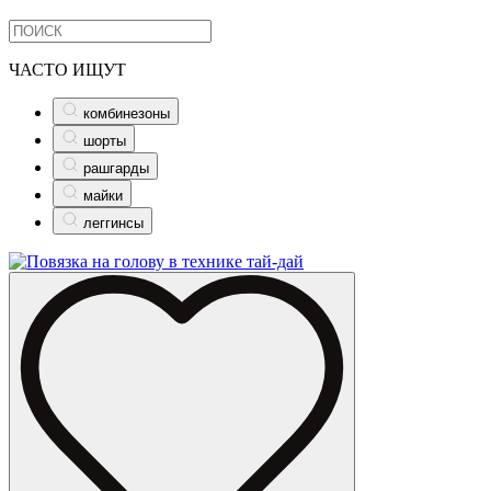
ЧАСТО ИЩУТ
комбинезоны
шорты
рашгарды
майки
леггинсы