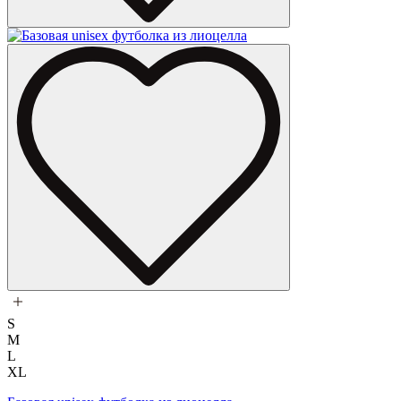
S
M
L
XL