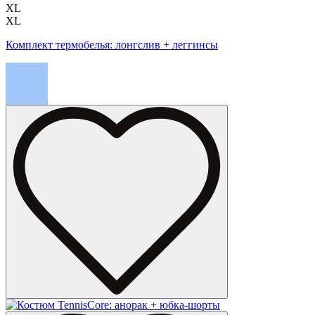
XL
XL
Комплект термобелья: лонгслив + леггинсы