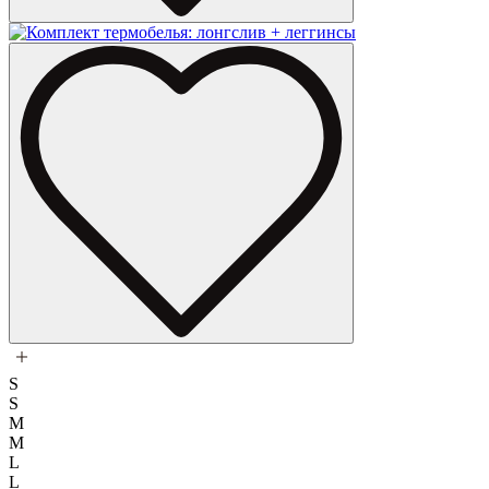
S
S
M
M
L
L