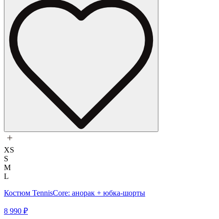
XS
S
M
L
Костюм TennisCore: анорак + юбка-шорты
8 990 ₽