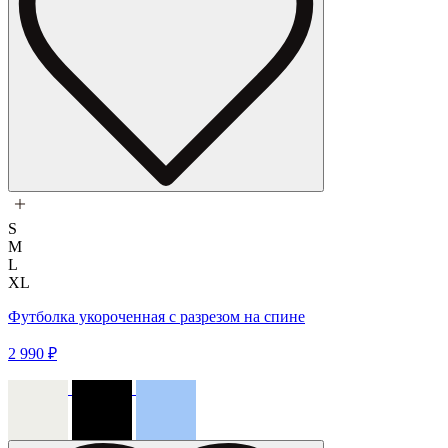
S
M
L
XL
Футболка укороченная с разрезом на спине
2 990 ₽