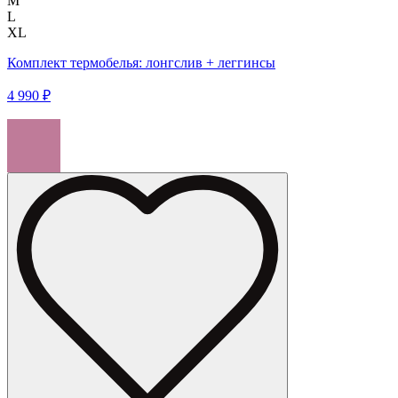
M
L
XL
Комплект термобелья: лонгслив + леггинсы
4 990 ₽