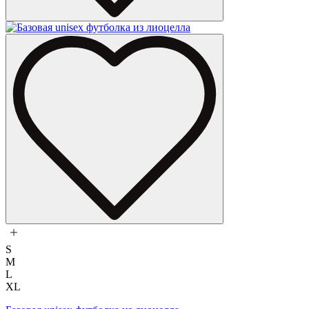
S
M
L
XL