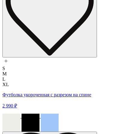
S
M
L
XL
Футболка укороченная с разрезом на спине
2 990 ₽