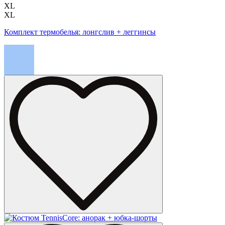
XL
XL
Комплект термобелья: лонгслив + леггинсы