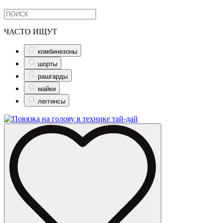
ЧАСТО ИЩУТ
комбинезоны
шорты
рашгарды
майки
леггинсы