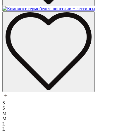
S
S
M
M
L
L