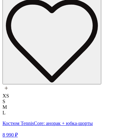
XS
S
M
L
Костюм TennisCore: анорак + юбка-шорты
8 990 ₽