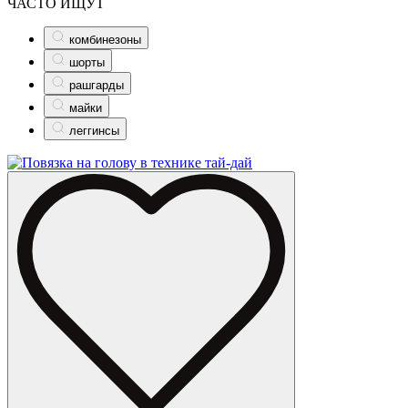
ЧАСТО ИЩУТ
комбинезоны
шорты
рашгарды
майки
леггинсы