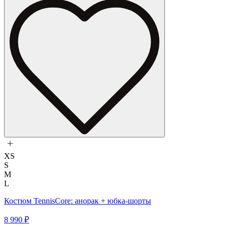
XS
S
M
L
Костюм TennisCore: анорак + юбка-шорты
8 990 ₽