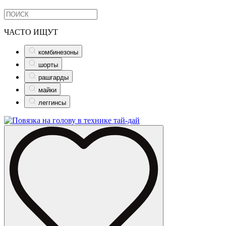
ЧАСТО ИЩУТ
комбинезоны
шорты
рашгарды
майки
леггинсы