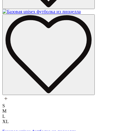
S
M
L
XL