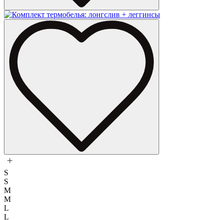
S
S
M
M
L
L