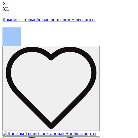
XL
XL
Комплект термобелья: лонгслив + леггинсы