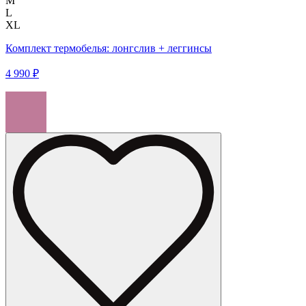
M
L
XL
Комплект термобелья: лонгслив + леггинсы
4 990 ₽