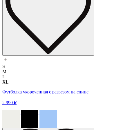
S
M
L
XL
Футболка укороченная с разрезом на спине
2 990 ₽